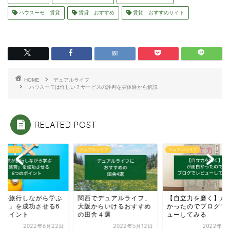
ハウスーモ 賃貸
賃貸 おすすめ
賃貸 おすすめサイト
HOME
デュアルライフ
ハウスーモは怪しい？サービスの評判を実体験から解説
RELATED POST
アルライフ
デュアルライフ
デュアルライフ
供が旅行しながら学ぶ
関西でデュアルライフ、
【自立力を磨く】が
旅育」を成功させる6
大阪からいけるおすすめ
かったのでブログで
のポイント
の田舎４選
ューしてみる
2022年6月22日
2022年5月12日
2022年1