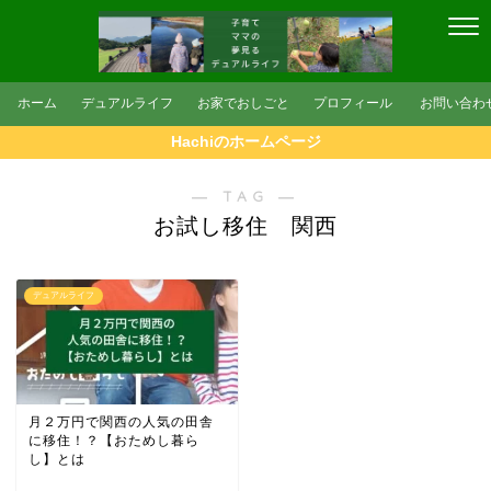
ホーム
デュアルライフ
お家でおしごと
プロフィール
お問い合わ
Hachiのホームページ
― TAG ―
お試し移住 関西
デュアルライフ
月２万円で関西の人気の田舎
に移住！？【おためし暮ら
し】とは