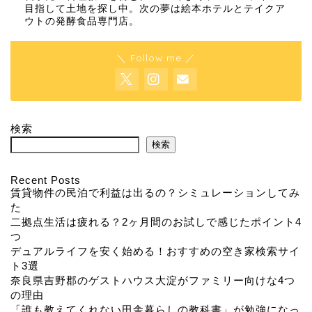
目指して土地を探し中。次の夢は絵本ホテルとテイクア
ウトの発酵食品専門店。
＼ Follow me ／
検索
検索
Recent Posts
賃貸物件の民泊で利益は出るの？シミュレーションしてみ
た
二拠点生活は疲れる？2ヶ月間のお試しで感じたポイント4
つ
デュアルライフを安く始める！おすすめの空き家検索サイ
ト3選
奈良県吉野郡のゲストハウス大淀がファミリー向けな4つ
の理由
「誰も教えてくれない田舎暮らしの教科書」が勉強になっ