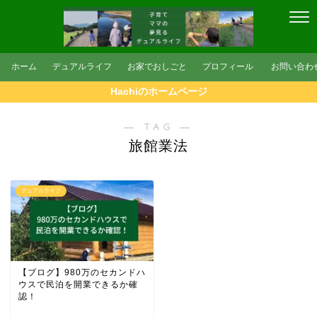
ホーム
デュアルライフ
お家でおしごと
プロフィール
お問い合わ
Hachiのホームページ
― TAG ―
旅館業法
デュアルライフ
【ブログ】980万のセカンドハ
ウスで民泊を開業できるか確
認！