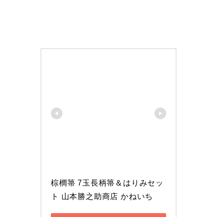
棕櫚箒 7玉長柄箒＆はりみセッ
ト 山本勝之助商店 かねいち