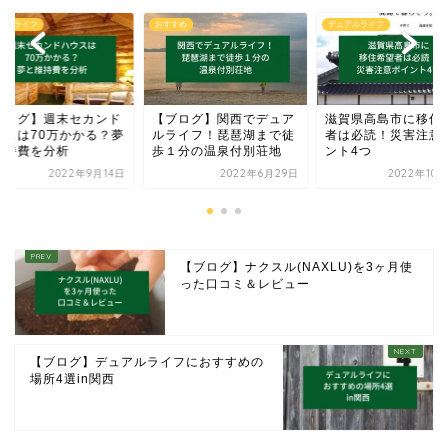
アルライフ
おすすめ
デュアルライフ
ブログ】週末セカンド
【ブログ】関西でデュア
滋賀県高島市に移住
ウスは70万かかる？夢
ルライフ！琵琶湖まで徒
者は必読！災害注意
維持費を分析
歩１分の温泉付別荘地
ント4つ
2022年9月14日
2022年6月29日
2022年10
【ブログ】ナクスル(NAXLU)を3ヶ月使
った口コミ＆レビュー
【ブログ】デュアルライフにおすすめの
場所4選in関西